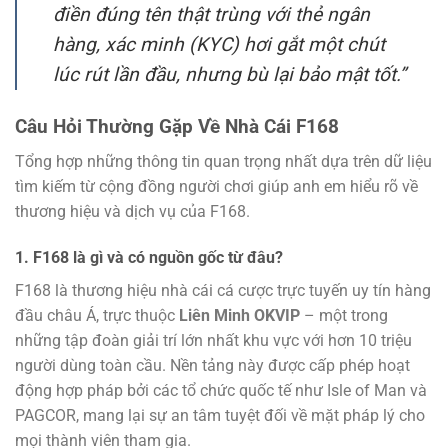
điền đúng tên thật trùng với thẻ ngân
hàng, xác minh (KYC) hơi gắt một chút
lúc rút lần đầu, nhưng bù lại bảo mật tốt.”
Câu Hỏi Thường Gặp Về Nhà Cái F168
Tổng hợp những thông tin quan trọng nhất dựa trên dữ liệu
tìm kiếm từ cộng đồng người chơi giúp anh em hiểu rõ về
thương hiệu và dịch vụ của F168.
1. F168 là gì và có nguồn gốc từ đâu?
F168 là thương hiệu nhà cái cá cược trực tuyến uy tín hàng
đầu châu Á, trực thuộc
Liên Minh OKVIP
– một trong
những tập đoàn giải trí lớn nhất khu vực với hơn 10 triệu
người dùng toàn cầu. Nền tảng này được cấp phép hoạt
động hợp pháp bởi các tổ chức quốc tế như Isle of Man và
PAGCOR, mang lại sự an tâm tuyệt đối về mặt pháp lý cho
mọi thành viên tham gia.