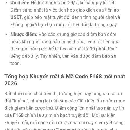
Ưu điểm:
Hỗ trợ thanh toán 24/7, kể cả ngày lễ Tết.
Điểm sáng nhất là việc tích hợp giao dịch qua tiền ảo
USDT
, giúp bảo mật tuyệt đối danh tính người chơi và
không bị giới hạn hạn mức rút tiền tối đa trong ngày.
Nhược điểm:
Vào các khung giờ cao điểm ban đêm
hoặc khi ngân hàng bảo trì hệ thống, lệnh rút tiền qua
thẻ ngân hàng có thể bị treo và mất từ 30 phút đến 1
tiếng để xử lý. Tuy nhiên, tiền vẫn được đảm bảo an
toàn.
Tổng hợp Khuyến mãi & Mã Code F168 mới nhất
2026
Rất nhiều sân chơi trên thị trường hiện nay tung ra các ưu
đãi “khủng”, nhưng lại cài cắm các điều kiện ẩn nhằm mục
đích giam tiền cược thủ. Điểm cộng lớn nhất tạo nên uy tín
của
F168
chính là sự minh bạch tuyệt đối. Mọi sự kiện
khuyến mãi, mã code đều được nhà cái này niêm yết công
khai yêu cầu
vòng cược (Turnover)
trước khi người chơi