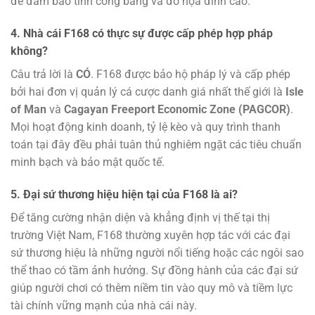
để đảm bảo tính công bằng và đồ họa đỉnh cao.
4. Nhà cái F168 có thực sự được cấp phép hợp pháp
không?
Câu trả lời là
CÓ
. F168 được bảo hộ pháp lý và cấp phép
bởi hai đơn vị quản lý cá cược danh giá nhất thế giới là
Isle
of Man
và
Cagayan Freeport Economic Zone (PAGCOR)
.
Mọi hoạt động kinh doanh, tỷ lệ kèo và quy trình thanh
toán tại đây đều phải tuân thủ nghiêm ngặt các tiêu chuẩn
minh bạch và bảo mật quốc tế.
5. Đại sứ thương hiệu hiện tại của F168 là ai?
Để tăng cường nhận diện và khẳng định vị thế tại thị
trường Việt Nam, F168 thường xuyên hợp tác với các đại
sứ thương hiệu là những người nổi tiếng hoặc các ngôi sao
thể thao có tầm ảnh hưởng. Sự đồng hành của các đại sứ
giúp người chơi có thêm niềm tin vào quy mô và tiềm lực
tài chính vững mạnh của nhà cái này.