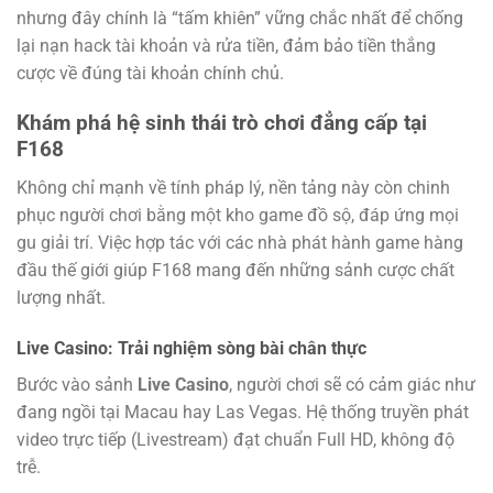
nhưng đây chính là “tấm khiên” vững chắc nhất để chống
lại nạn hack tài khoản và rửa tiền, đảm bảo tiền thắng
cược về đúng tài khoản chính chủ.
Khám phá hệ sinh thái trò chơi đẳng cấp tại
F168
Không chỉ mạnh về tính pháp lý, nền tảng này còn chinh
phục người chơi bằng một kho game đồ sộ, đáp ứng mọi
gu giải trí. Việc hợp tác với các nhà phát hành game hàng
đầu thế giới giúp F168 mang đến những sảnh cược chất
lượng nhất.
Live Casino: Trải nghiệm sòng bài chân thực
Bước vào sảnh
Live Casino
, người chơi sẽ có cảm giác như
đang ngồi tại Macau hay Las Vegas. Hệ thống truyền phát
video trực tiếp (Livestream) đạt chuẩn Full HD, không độ
trễ.