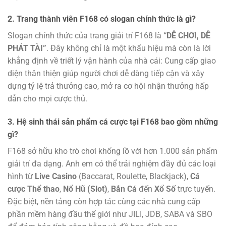
2. Trang thành viên F168 có slogan chính thức là gì?
Slogan chính thức của trang giải trí F168 là
“DỄ CHƠI, DỄ
PHÁT TÀI”
. Đây không chỉ là một khẩu hiệu mà còn là lời
khẳng định về triết lý vận hành của nhà cái: Cung cấp giao
diện thân thiện giúp người chơi dễ dàng tiếp cận và xây
dựng tỷ lệ trả thưởng cao, mở ra cơ hội nhận thưởng hấp
dẫn cho mọi cược thủ.
3. Hệ sinh thái sản phẩm cá cược tại F168 bao gồm những
gì?
F168 sở hữu kho trò chơi khổng lồ với hơn 1.000 sản phẩm
giải trí đa dạng. Anh em có thể trải nghiệm đầy đủ các loại
hình từ
Live Casino
(Baccarat, Roulette, Blackjack),
Cá
cược Thể thao
,
Nổ Hũ (Slot)
,
Bắn Cá
đến
Xổ Số
trực tuyến.
Đặc biệt, nền tảng còn hợp tác cùng các nhà cung cấp
phần mềm hàng đầu thế giới như JILI, JDB, SABA và SBO