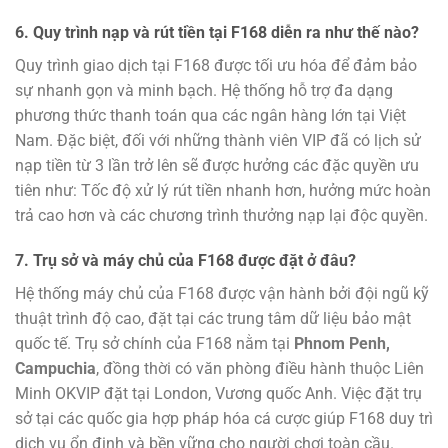
6. Quy trình nạp và rút tiền tại F168 diễn ra như thế nào?
Quy trình giao dịch tại F168 được tối ưu hóa để đảm bảo
sự nhanh gọn và minh bạch. Hệ thống hỗ trợ đa dạng
phương thức thanh toán qua các ngân hàng lớn tại Việt
Nam. Đặc biệt, đối với những thành viên VIP đã có lịch sử
nạp tiền từ 3 lần trở lên sẽ được hưởng các đặc quyền ưu
tiên như: Tốc độ xử lý rút tiền nhanh hơn, hưởng mức hoàn
trả cao hơn và các chương trình thưởng nạp lại độc quyền.
7. Trụ sở và máy chủ của F168 được đặt ở đâu?
Hệ thống máy chủ của F168 được vận hành bởi đội ngũ kỹ
thuật trình độ cao, đặt tại các trung tâm dữ liệu bảo mật
quốc tế. Trụ sở chính của F168 nằm tại
Phnom Penh,
Campuchia
, đồng thời có văn phòng điều hành thuộc Liên
Minh OKVIP đặt tại London, Vương quốc Anh. Việc đặt trụ
sở tại các quốc gia hợp pháp hóa cá cược giúp F168 duy trì
dịch vụ ổn định và bền vững cho người chơi toàn cầu.