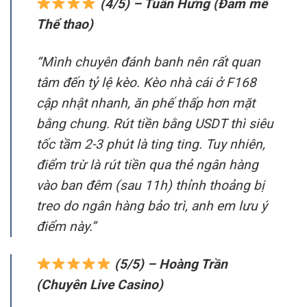
(4/5) – Tuấn Hưng (Đam mê
Thể thao)
“Mình chuyên đánh banh nên rất quan
tâm đến tỷ lệ kèo. Kèo nhà cái ở F168
cập nhật nhanh, ăn phế thấp hơn mặt
bằng chung. Rút tiền bằng USDT thì siêu
tốc tầm 2-3 phút là ting ting. Tuy nhiên,
điểm trừ là rút tiền qua thẻ ngân hàng
vào ban đêm (sau 11h) thỉnh thoảng bị
treo do ngân hàng bảo trì, anh em lưu ý
điểm này.”
(5/5) – Hoàng Trần
(Chuyên Live Casino)