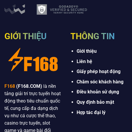
GIỚI THIỆU
THÔNG TIN
Giới thiệu
Liên hệ
Giấy phép hoạt động
Chăm sóc khách hàng
F168
(F168.COM)
là nền
Điều khoản sử dụng
tảng giải trí trực tuyến hoạt
động theo tiêu chuẩn quốc
Quy định bảo mật
tế, cung cấp đa dạng dịch
Hợp tác đại lý
vụ như cá cược thể thao,
casino trực tuyến, slot
game và game bài đổi