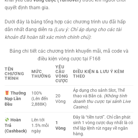
quyết định tham gia.
Dưới đây là bảng tổng hợp các chương trình ưu đãi hấp
dẫn nhất đang diễn ra
(Lưu ý: Chỉ áp dụng cho các tài
khoản đã hoàn tất xác minh chính chủ)
:
Bảng chi tiết các chương trình khuyến mãi, mã code và
điều kiện vòng cược tại F168
YÊU
TÊN
MỨC
CẦU
ĐIỀU KIỆN & LƯU Ý KÈM
CHƯƠNG
THƯỞNG
VÒNG
THEO
TRÌNH
CƯỢC
Áp dụng cho sảnh Slot, Thể
Thưởng
100%
20
thao và Bắn cá.
(Không tính
Nạp Lần
(Lên đến
Vòng
doanh thu cược tại sảnh Live
Đầu
2,888K)
Casino).
Đây là “tiền tươi”. Chỉ cần phát
Hoàn
Lên tới
1
sinh 1 vòng cược duy nhất là có
Trả
1.5% mỗi
Vòng
thể lập lệnh rút ngay về ngân
(Cashback)
ngày
hàng.