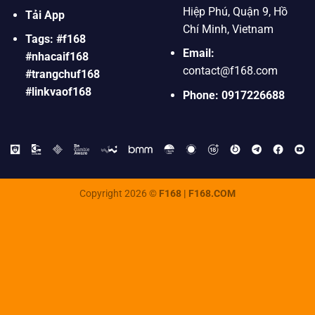
Hiệp Phú, Quận 9, Hồ
Tải App
Chí Minh, Vietnam
Tags: #f168
Email:
#nhacaif168
contact@f168.com
#trangchuf168
#linkvaof168
Phone: 0917226688
Copyright 2026 ©
F168 | F168.COM